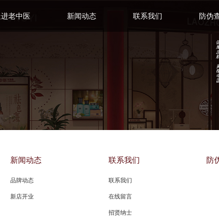
走进老中医
新闻动态
联系我们
防伪
新闻动态
联系我们
防
品牌动态
联系我们
新店开业
在线留言
招贤纳士