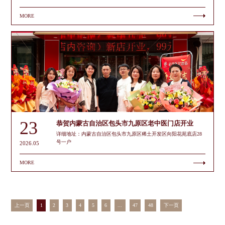
MORE
23
恭贺内蒙古自治区包头市九原区老中医门店开业
详细地址：内蒙古自治区包头市九原区稀土开发区向阳花苑底店28
号一户
2026.05
MORE
上一页
1
2
3
4
5
6
...
47
48
下一页