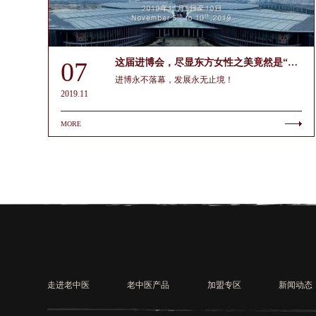
07
这届进博会，尽显东方女性之美竟然是“她”！
进博永不落幕，发展永无止境！
2019.11
MORE
走进老中医
老中医产品
加盟专区
新闻动态