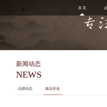
首 页
新闻动态
NEWS
品牌动态
新店开业