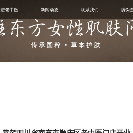
走进老中医
新闻动态
联系我们
防伪
恭贺四川省南充市顺庆区老中医门店开业