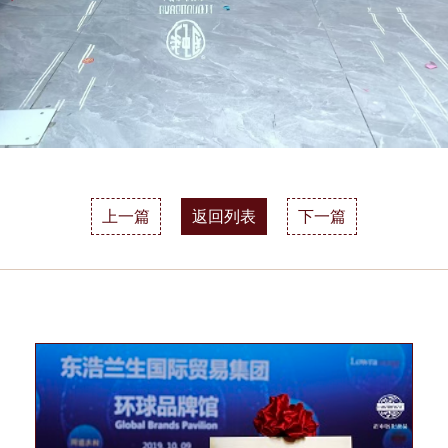
上一篇
返回列表
下一篇